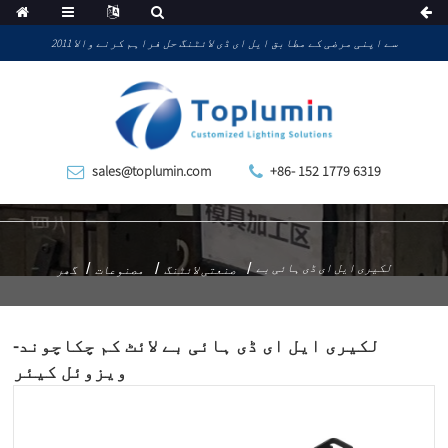
2011 سے اپنی مرضی کے مطابق ایل ای ڈی لائٹنگ حل فراہم کرنے والا
sales@toplumin.com
+86- 152 1779 6319
لکیری ایل ای ڈی ہائی بے
صنعتی لائٹنگ
مصنوعات
گھر
لکیری ایل ای ڈی ہائی بے لائٹ کم چکاچوند-
ویزوئل کیئر