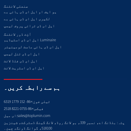
صنعتی لائٹنگ
یو ایف او ایل ای ڈی ہائی بے
لکیری ایل ای ڈی ہائی بے
ایل ای ڈی ٹرائی پروف لیمپ
آؤٹ ڈور لائٹنگ
ایل ای ڈی اسٹیڈیم Luminaire
ایل ای ڈی ہائی ماسٹ لومینیئر
ایل ای ڈی ٹنل لیمپ
ایل ای ڈی فلڈ لائٹ
ایل ای ڈی اسٹریٹ لائٹ
ہم سے رابطہ کریں۔
ٹیلی فون:
+86- 152 1779 6319
فیکس:
+86-0755-8221 2518
sales@toplumin.com
ای میل:
پتہ: بلڈنگ اے، نمبر 339، بو لانگ روڈ، لانگ گینگ ڈسٹرکٹ، شینزین
518100، گوانگ ڈونگ، چین۔