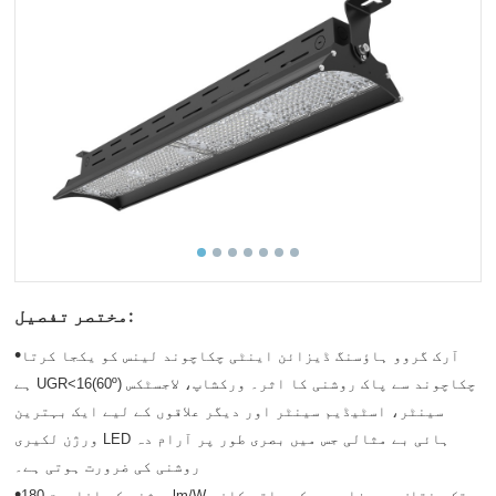
مختصر تفصیل:
•
آرک گروو ہاؤسنگ ڈیزائن اینٹی چکاچوند لینس کو یکجا کرتا
ہے UGR<16(60º) چکاچوند سے پاک روشنی کا اثر۔ ورکشاپ، لاجسٹکس
سینٹر، اسٹیڈیم سینٹر اور دیگر علاقوں کے لیے ایک بہترین
ورژن لکیری LED ہائی بے مثالی جس میں بصری طور پر آرام دہ
روشنی کی ضرورت ہوتی ہے۔
•
روشنی کی افادیت 180lm/W تک مختلف بیم زاویوں کے ساتھ کافی