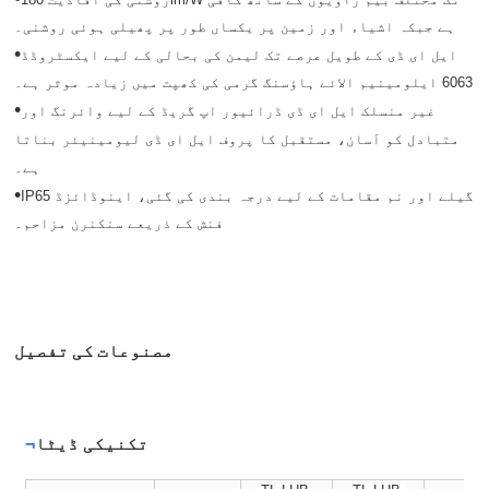
ہے جبکہ اشیاء اور زمین پر یکساں طور پر پھیلی ہوئی روشنی۔
•
ایل ای ڈی کے طویل عرصے تک لیمن کی بحالی کے لیے ایکسٹروڈڈ
6063 ایلومینیم الائے ہاؤسنگ گرمی کی کھپت میں زیادہ موثر ہے۔
•
غیر منسلک ایل ای ڈی ڈرائیور اپ گریڈ کے لیے وائرنگ اور
متبادل کو آسان، مستقبل کا پروف ایل ای ڈی لیومینیئر بناتا
ہے۔
•
IP65 گیلے اور نم مقامات کے لیے درجہ بندی کی گئی، اینوڈائزڈ
فنش کے ذریعے سنکنرن مزاحم۔
مصنوعات کی تفصیل
تکنیکی ڈیٹا
¬