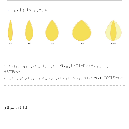
شہتیر کا زاویہ
¬
پچھلا:
الٹرا ہائی ٹمپریچر ریزسٹنٹ UFO LED ہائی بے لائٹ-
HEATEase
کولڈ روم کے لیے لکیری سینسر ایل ای ڈی ہائی بے- COOLSense
اگلا:
ڈاؤن لوڈز