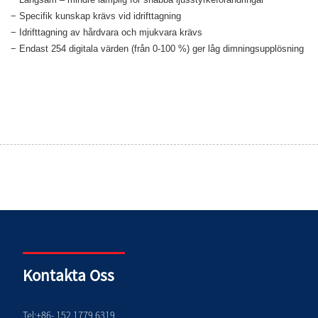
− Specifik kunskap krävs vid idrifttagning
− Idrifttagning av hårdvara och mjukvara krävs
− Endast 254 digitala värden (från 0-100 %) ger låg dimningsupplösning
Kontakta Oss
Tel:
+86- 152 1779 6319