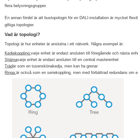
flera belysningsgrupper.
En annan fördel är att bustopologin för en DALI-installation är mycket flexi
giltiga topologier.
Vad är topologi?
Topologi är hur enheter är anslutna i ett nätverk. Några exempel är:
Kedjekoppling:
varje enhet är endast ansluten till föregående och nästa enhe
Stjärna
varje enhet är endast ansluten till en central masterenhet
Träd
är som en tusenskönakedja, men kan ha grenar
Ringa:
är också som en seriekoppling, men med förbättrad redundans om en