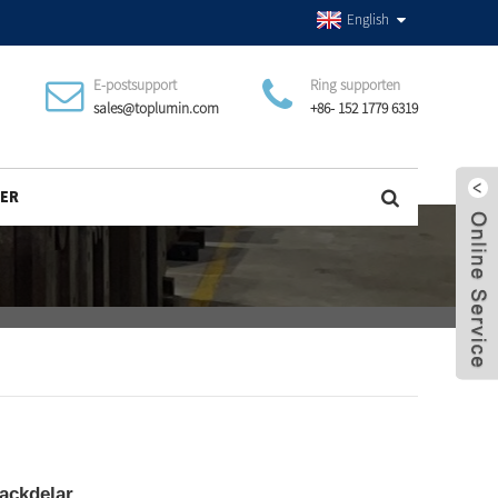
English
E-postsupport
Ring supporten
sales@toplumin.com
+86- 152 1779 6319
ER
nackdelar