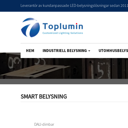
Leverantör av kundanpassade LED-belysningslösningar sedan 201
HEM
INDUSTRIELL BELYSNING
UTOMHUSBELYS
SMART BELYSNING
DALI-dimbar