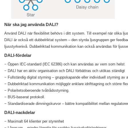
När ska jag använda DALI?
Använd DALI när flexibilitet behövs i ditt system. Till exempel när olika lj
DALI är också ett dubbelriktat system – den styrda ljusgruppen ger feedbac
ljusstyrkenivå. Dubbelriktad kommunikation kan också användas för ljusse
DALI-fördelar
− Öppen IEC-standard (IEC 62386) och kan användas av vem som helst
− DALI har en aktiv organisation och DALI förbättras och utökas ständigt
− Fullständig digital styrning – gruppskapande eller individuell styrning av 
− Dubbelriktad kommunikation möjliggör enklare idrifttagning och större flexib
− Polaritetsoberoende tvåtrådsstyrning.
− BUS-baserat protokoll.
− Standardiserade dimningskurvor – bättre kompatibilitet mellan regulatorer
DALI-nackdelar
− Maximalt 64 klienter per styrenhet
− Långsam – mindre lämplig för snabba ljusstyrkeförändringar