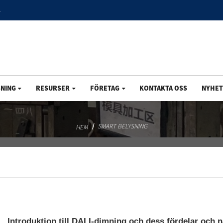
1
NING
RESURSER
FÖRETAG
KONTAKTA OSS
NYHET
SMART BELYSNING
HEM
Introduktion till DALI-dimning och dess fördelar och 