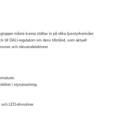
usgrupper måste kunna ställas in på olika ljusstyrkenivåer.
k till DALI-regulatorn om dess tillstånd, som aktuell
nsorer och närvarodetektorer.
armaturer.
ilitet i styrutrustning.
 och LED-drivrutiner.