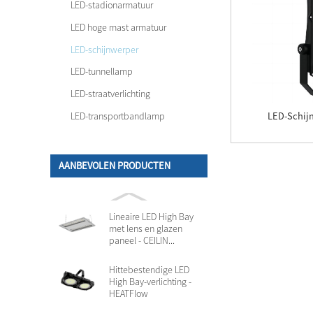
LED-stadionarmatuur
LED hoge mast armatuur
LED-schijnwerper
LED-tunnellamp
LED-straatverlichting
LED-transportbandlamp
LED-Schij
AANBEVOLEN PRODUCTEN
Lineaire LED High Bay
met lens en glazen
paneel - CEILIN...
Hittebestendige LED
High Bay-verlichting -
HEATFlow