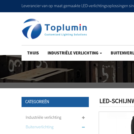
Leverancier van op maat gemaakte LED-verlichtingsoplossingen si
THUIS
INDUSTRIËLE VERLICHTING
BUITENVERL
LED-SCHIJN
CATEGORIEËN
Industriële verlichting
Buitenverlichting