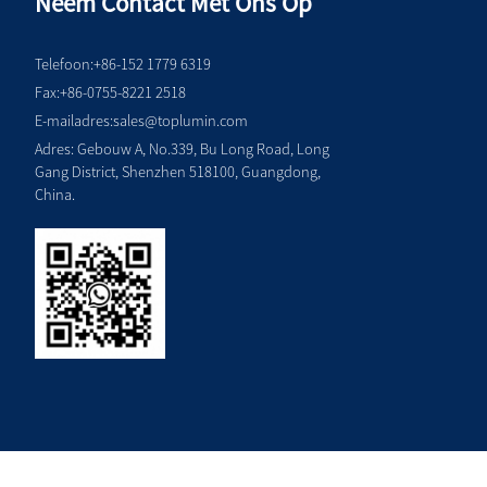
Neem Contact Met Ons Op
Telefoon:
+86-152 1779 6319
Fax:
+86-0755-8221 2518
E-mailadres:
sales@toplumin.com
Adres: Gebouw A, No.339, Bu Long Road, Long
Gang District, Shenzhen 518100, Guangdong,
China.