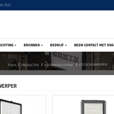
nds 2011
ICHTING
BRONNEN
BEDRIJF
NEEM CONTACT MET ONS
LED-SCHIJNWERPER
THUIS
PRODUCTEN
BUITENVERLICHTING
WERPER